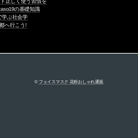
ルト正しく使う習慣を
aso19の基礎知識
で学ぶ社会学
京都へ行こう!
©
フェイスマスク 花粉おしゃれ通販