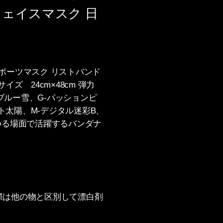
フェイスマスク 日
スポーツマスク リストバンド
ズ 24cm×48cm 弾力
-ブルー雪、G-パッションピ
プト太陽、M-デジタル迷彩B、
らゆる場面で活躍するバンダナ
の際は他の物と区別して漂白剤