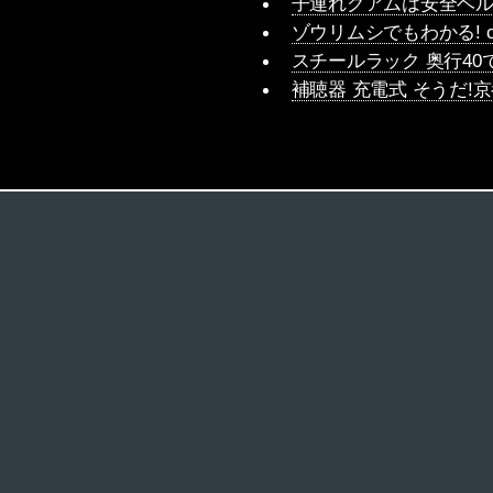
子連れグアムは安全ベ
ゾウリムシでもわかる! c
スチールラック 奥行40
補聴器 充電式 そうだ!